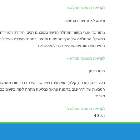
לקריאת המאמר המלא »
תזונה לאחר ניתוח בריאטרי
ניתוח בריאטרי מהווה התחלה חדשה במובנים רבים. הירידה המהירה
במשקל, ההחלמה של הגוף מהניתוח והשינוי במבנה מערכת העיכול מ
התייחסות תזונתית מתאימה כדי למקסם את
לקריאת המאמר המלא »
בקע בבטן
בקע בבטן (הרניה, קילה) הוא מצב רפואי שבו איבר בבטן חורג מהמע
הטבעית שלו דרך פגם בדופנה ונראה כבליטה מתחת לעור. בקעים בב
מצבים
לקריאת המאמר המלא »
4
3
2
1