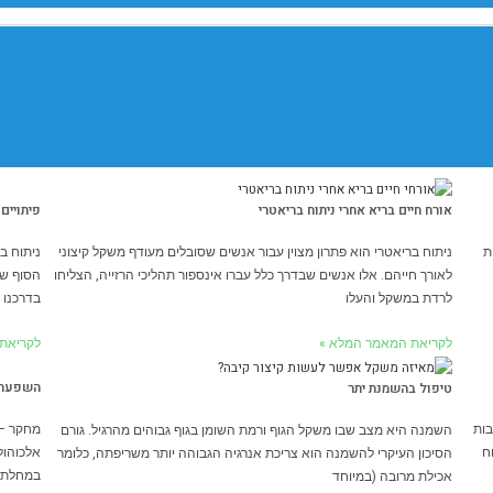
פיתויים
אורח חיים בריא אחרי ניתוח בריאטרי
ניתוח ב
ת
ניתוח בריאטרי הוא פתרון מצוין עבור אנשים שסובלים מעודף משקל קיצוני
הסוף של
לאורך חייהם. אלו אנשים שבדרך כלל עברו אינספור תהליכי הרזייה, הצליחו
בדרכנו
לרדת במשקל והעלו
לקריאת
לקריאת המאמר המלא »
השפעת נ
טיפול בהשמנת יתר
בות
מחקר – 
השמנה היא מצב שבו משקל הגוף ורמת השומן בגוף גבוהים מהרגיל. גורם
ח
הסיכון העיקרי להשמנה הוא צריכת אנרגיה הגבוהה יותר משריפתה, כלומר
במחלת ה
אכילת מרובה (במיוחד