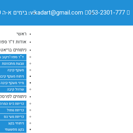
053-2301-777
vikadart@gmail.com
בימים א-ה 9:00-17:00
ראשי
אודות ד”ר ספוז’
ניתוחים בריאטר
ד"ר ספוז'ניקוב 
טבעת מתכווננת
מעקף קיבה
ניתוח מעקף קיבה בשיטת
מיני מעקף קיבה בשיטת p
שרוול קיבה
ניתוחים לפרסקו
כריתת כיס המרה
כריתת טחול
כריתת מעי גס
ניתוחי בקע
בקע מפשעתי