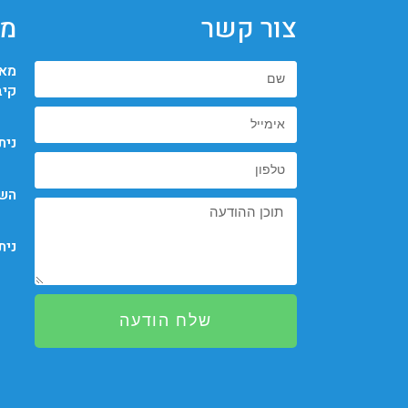
צור קשר
מא
מאי
קיב
נית
השמ
נית
שלח הודעה