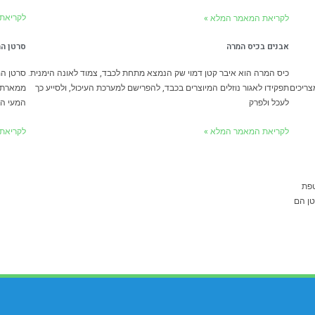
לקריאת
לקריאת המאמר המלא »
אבנים בכיס המרה
סרטן המ
כיס המרה הוא איבר קטן דמוי שק הנמצא מתחת לכבד, צמוד לאונה הימנית.
סרטן המ
צריכים
תפקידו לאגור נוזלים המיוצרים בכבד, להפרישם למערכת העיכול, ולסייע כך
ממארת ה
לעכל ולפרק
המעי הג
לקריאת המאמר המלא »
לקריאת
טפת
טן הם