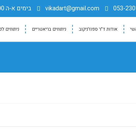
053-230
vikadart@gmail.com
בימים א-ה 9:00-17:00
שי
אודות ד”ר ספוז’ניקוב
ניתוחים בריאטריים
ניתוחים לפ