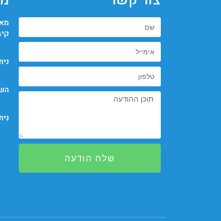
צור קשר
מא
מאי
קיב
נית
השמ
נית
שלח הודעה