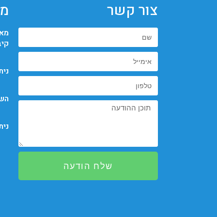
צור קשר
מא
מאי
קיב
נית
השמ
נית
שלח הודעה