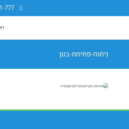
1-777
רא
ניתוח-פתיחת-בטן