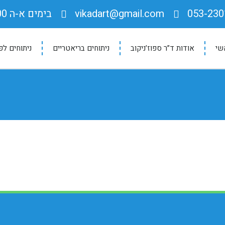
053-230
vikadart@gmail.com
בימים א-ה 9:00-17:00
שי
אודות ד”ר ספוז’ניקוב
ניתוחים בריאטריים
ניתוחים לפ