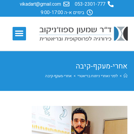
vikadart@gmail.com
053-2301-777
בימים א-ה 9:00-17:00
אחרי-מעקף-קיבה
>
לפני ואחרי ניתוח בריאטרי
>
אחרי-מעקף-קיבה