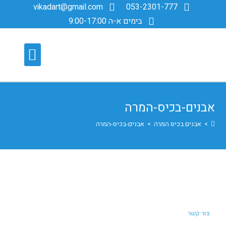
vikadart@gmail.com
053-2301-777
בימים א-ה 9:00-17:00
מידע מקצועי
אודות ד”ר ספוז’ניקוב
ניתוחים בריאטריים
ניתוחים לפרסקופיים
אבנים-בכיס-המרה
>
אבנים בכיס המרה
>
אבנים-בכיס-המרה
צור קשר